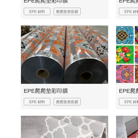
EPE爬爬垫彩印膜
EPE
EPE 材料
爬爬垫类彩膜
EPE 材
EPE爬爬垫彩印膜
EPE
EPE 材料
爬爬垫类彩膜
EPE 材